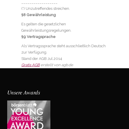
__________________
(*) Unzutreffendes streichen.
§8 Gewährleistung
Es gelten die gesetzlichen
Gewährleistungsregelungen.
§9 Vertragsprache
Als Vertragssprache steht ausschließlich Deutsch
zur Verfügung.
Stand der AGB Jul.2014
Gratis AGB
erstellt von agb.de
Unsere Awards