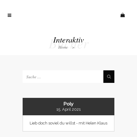
Bücher
Interaktiv
Home
>
Poly
15. April 2021
Lieb doch soviel du willst - mit Helen Klaus