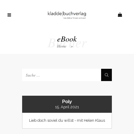
Bücher
eBook
Home
>
Poly
15. April 2021
Lieb doch soviel du willst - mit Helen Klaus