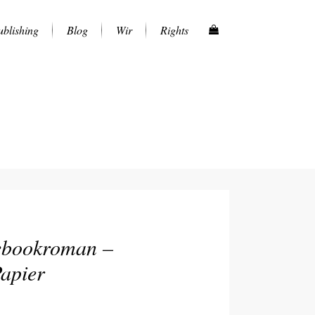
blishing
Blog
Wir
Rights
cebookroman –
apier