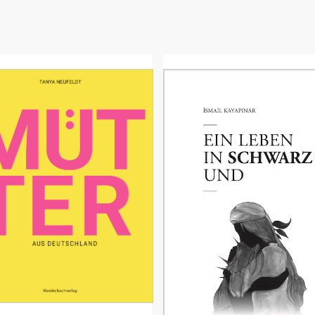
r den Verlag
Suche
akt
se & Media