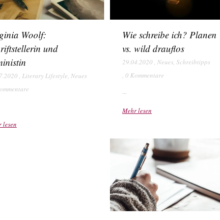
ginia Woolf:
Wie schreibe ich? Planen
riftstellerin und
vs. wild drauflos
inistin
29.04.2020
,
Neues
,
Schreibtipps
,
0 Kommentare
7.2020
,
Literary Lifestyle
,
Neues
ommentare
...
Mehr lesen
 lesen