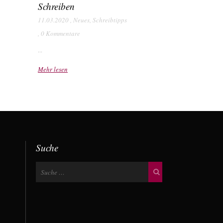
Schreiben
11.03.2020
,
Neues
,
Schreibtipps
,
0 Kommentare
...
Mehr lesen
Suche