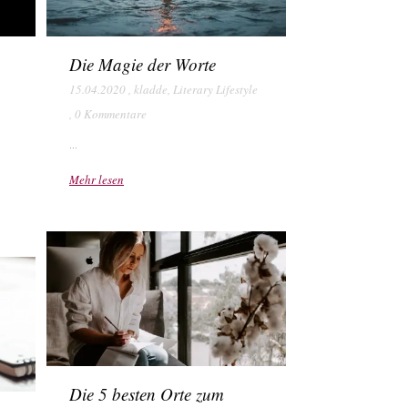
Die Magie der Worte
15.04.2020
,
kladde
,
Literary Lifestyle
,
0 Kommentare
...
Mehr lesen
Die 5 besten Orte zum