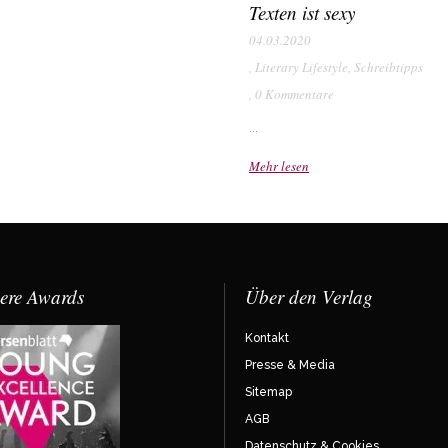
Texten ist sexy
04.03.2020
,
Literary Lifestyle
,
Schreibtipps
,
0 Kommentare
...
Mehr lesen
ere Awards
Über den Verlag
Kontakt
Presse & Media
Sitemap
AGB
Datenschutz & Cookies