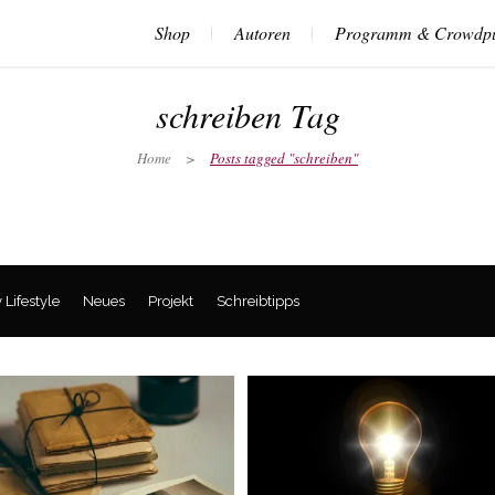
Shop
Autoren
Programm & Crowdpu
schreiben Tag
Home
>
Posts tagged "schreiben"
y Lifestyle
Neues
Projekt
Schreibtipps