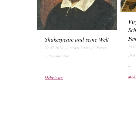
Vir
Sch
Fem
Shakespeare und seine Welt
15.0
22.07.2020
,
Literary Lifestyle
,
Neues
,
0 K
,
0 Kommentare
...
...
Mehr
Mehr lesen