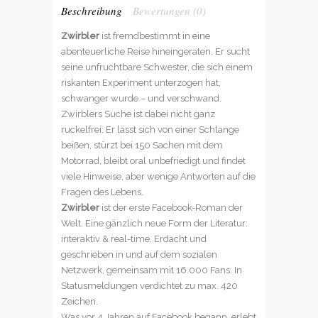
Beschreibung
Bewertungen (0)
Zwirbler
ist fremdbestimmt in eine
abenteuerliche Reise hineingeraten. Er sucht
seine unfruchtbare Schwester, die sich einem
riskanten Experiment unterzogen hat,
schwanger wurde – und verschwand.
Zwirblers Suche ist dabei nicht ganz
ruckelfrei: Er lässt sich von einer Schlange
beißen, stürzt bei 150 Sachen mit dem
Motorrad, bleibt oral unbefriedigt und findet
viele Hinweise, aber wenige Antworten auf die
Fragen des Lebens.
Zwirbler
ist der erste Facebook-Roman der
Welt. Eine gänzlich neue Form der Literatur:
interaktiv & real-time. Erdacht und
geschrieben in und auf dem sozialen
Netzwerk, gemeinsam mit 16.000 Fans. In
Statusmeldungen verdichtet zu max. 420
Zeichen.
Was vor 4 Jahren auf Facebook begann, erlebt